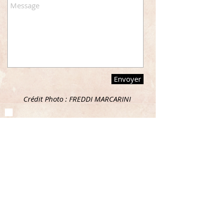
Envoyer
Crédit Photo : FREDDI MARCARINI
- RumX :
https://rumx.com/fr/experts/who-rhum-the-
world/
- Excellence Rhum :
https://www.excellencerhum.com/fr/
- Oh My Spirit :
https://www.ohmyspirit.com
- Rum The World :
http://www.rumtheworld.com
- Durhum :
http://durhum.com