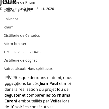
JOUR
Distillerie de Rhum
Dernière mise à jour :
8 oct. 2020
CARONI 10 DAYS
Calvados
Rhum
Distillerie de Calvados
Micro-brasserie
TROIS RIVIERES 2 DAYS
Distillerie de Cognac
Autres alcools Hors spiritueux
Cidrerie
Il y a presque deux ans et demi, nous 
nous étions lancés
 Jean-Paul
 et moi 
Bourbon
dans la réalisation du projet fou de 
déguster et comparer les 
55 rhums 
Caroni
 embouteillés par 
Velier
 lors 
de 10 soirées consécutives.