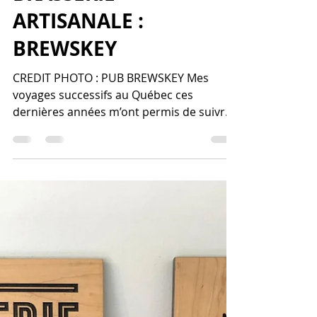
22 déc. 2021
4 min de lecture
VISITE DE LA
BRASSERIE
ARTISANALE :
BREWSKEY
CREDIT PHOTO : PUB BREWSKEY Mes
voyages successifs au Québec ces
dernières années m’ont permis de suivre
la genèse, puis le lancement et...