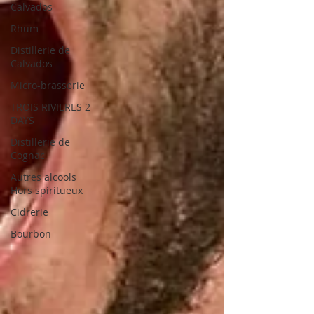
Calvados
Rhum
Distillerie de
Calvados
Micro-brasserie
TROIS RIVIERES 2
DAYS
Distillerie de
Cognac
Autres alcools
Hors spiritueux
Cidrerie
Bourbon