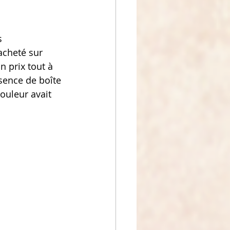
s 
acheté sur 
n prix tout à 
bsence de boîte 
couleur avait 