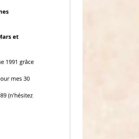
mes 
Mars et 
me 1991 grâce 
pour mes 30 
9 (n'hésitez 