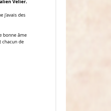
alien Velier.
 j’avais des 
une bonne âme 
t chacun de 