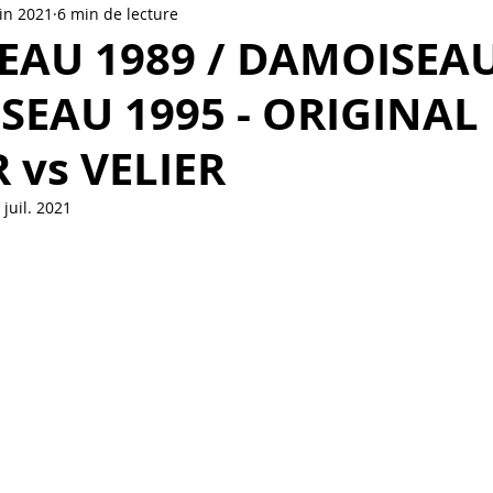
uin 2021
6 min de lecture
o-brasserie
TROIS RIVIERES 2 DAYS
Distillerie de Cogna
AU 1989 / DAMOISEAU
SEAU 1995 - ORIGINAL
Cidrerie
Bourbon
 vs VELIER
 juil. 2021