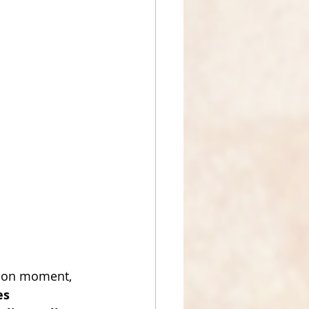
 bon moment, 
es 