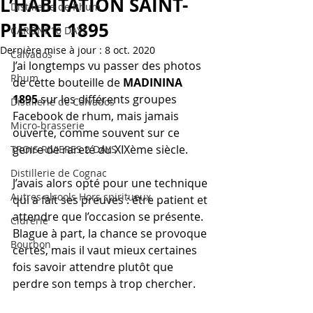
L’HABITATION SAINT-
Distillerie de Rhum
PIERRE 1895
CARONI 10 DAYS
Dernière mise à jour :
8 oct. 2020
Calvados
J’ai longtemps vu passer des photos 
Rhum
de cette bouteille de 
MADININA 
1895
 sur les différents groupes 
Distillerie de Calvados
Facebook de rhum, mais jamais 
Micro-brasserie
ouverte, comme souvent sur ce 
genre de rareté du XIXème siècle.
TROIS RIVIERES 2 DAYS
Distillerie de Cognac
J’avais alors opté pour une technique 
Autres alcools Hors spiritueux
qui a fait ses preuves : être patient et 
attendre que l’occasion se présente.
Cidrerie
Blague à part, la chance se provoque 
Bourbon
certes, mais il vaut mieux certaines 
fois savoir attendre plutôt que 
perdre son temps à trop chercher.