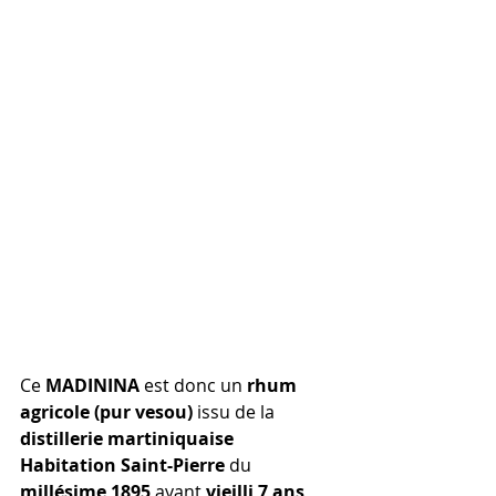
Ce 
MADININA
 est donc un 
rhum 
agricole (pur vesou)
 issu de la 
distillerie martiniquaise 
Habitation Saint-Pierre
 du 
millésime 1895
 ayant 
vieilli 7 ans 