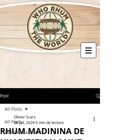
Post
All Posts
Olivier Scars
All Posts
26 juil. 2020
5 min de lecture
RHUM MADININA DE
DEMERARA 7 DAYS