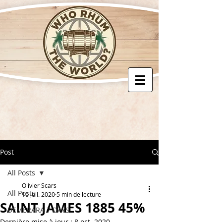
Post
All Posts
Olivier Scars
All Posts
10 juil. 2020
5 min de lecture
SAINT JAMES 1885 45%
DEMERARA 7 DAYS
Dernière mise à jour :
8 oct. 2020