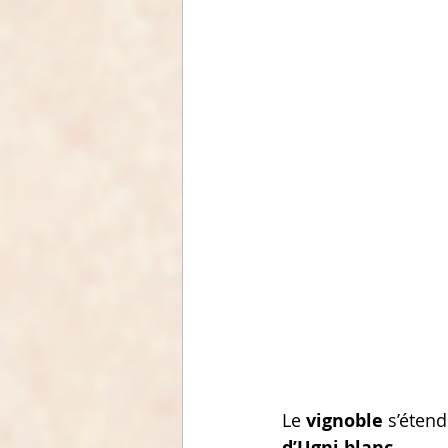
Le 
vignoble
 s’étend
d’Ugni blanc.