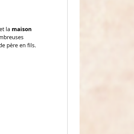
et la 
maison 
mbreuses 
e père en fils.