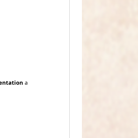
entation
 a 