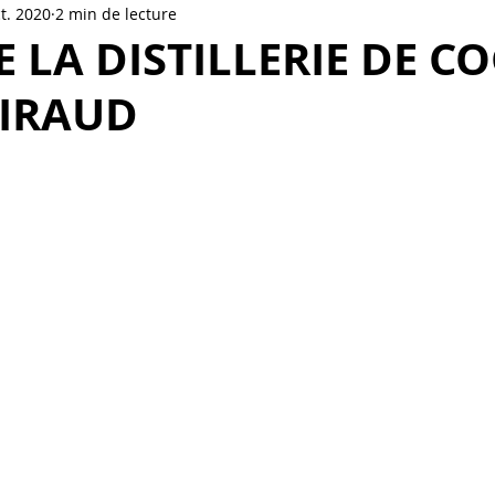
t. 2020
2 min de lecture
o-brasserie
TROIS RIVIERES 2 DAYS
Distillerie de Cogna
DE LA DISTILLERIE DE 
GIRAUD
Cidrerie
Bourbon