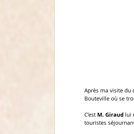
Après ma visite du d
Bouteville où se trou
C’est 
M. Giraud
 lui
touristes séjournan