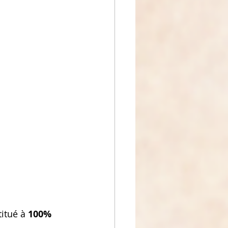
titué à 
100% 