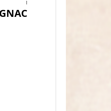
c
COGNAC